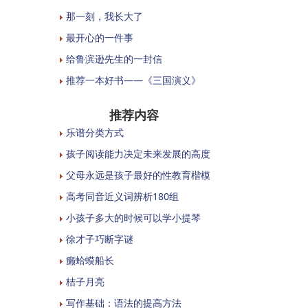
那一刻，我长大了
最开心的一件事
给鲁滨逊先生的一封信
推荐一本好书——《三国演义》
推荐内容
乐谱分类方式
孩子阅读能力决定未来发展的高度
父母永远是孩子最好的性教育楷模
高考同音近义词辨析180组
小孩子多大的时候可以学小提琴
徐才子巧断字谜
癞蛤蟆船长
桔子月亮
写作基础：语法的提高方法