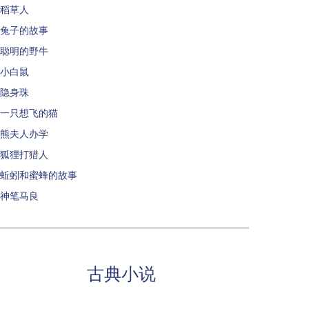
稻草人
兔子的故事
聪明的野牛
小白鼠
隐身珠
一只想飞的猫
熊夫人办学
狐狸打猎人
蚯蚓和蜜蜂的故事
神笔马良
古典小说