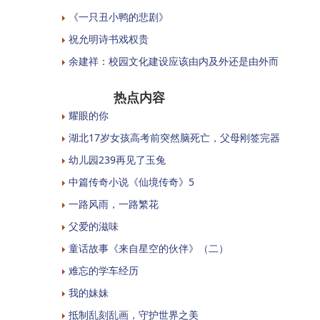
《一只丑小鸭的悲剧》
祝允明诗书戏权贵
余建祥：校园文化建设应该由内及外还是由外而
热点内容
耀眼的你
湖北17岁女孩高考前突然脑死亡，父母刚签完器
幼儿园239再见了玉兔
中篇传奇小说《仙境传奇》5
一路风雨，一路繁花
父爱的滋味
童话故事《来自星空的伙伴》（二）
难忘的学车经历
我的妹妹
抵制乱刻乱画，守护世界之美