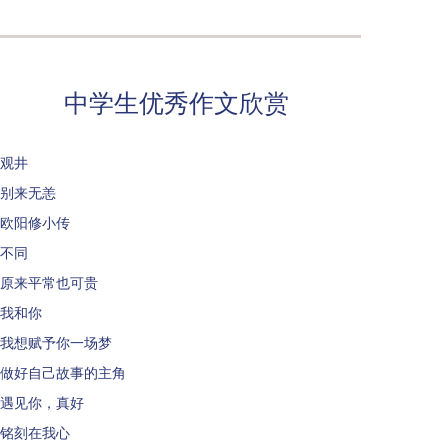
中学生优秀作文欣赏
观井
别来无恙
欧阳修小传
不同
原来平常也可贵
我和你
我想赋予你一场梦
做好自己故事的主角
遇见你，真好
铭刻在我心