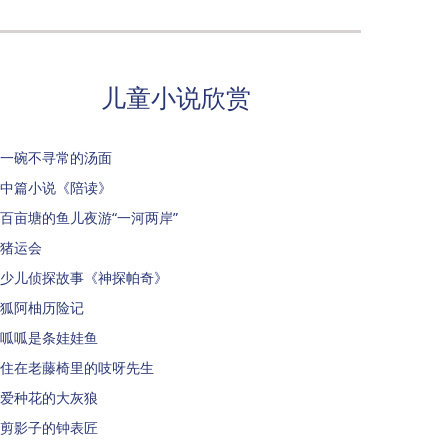
儿童小说欣赏
一碗不寻常的汤面
中篇小说《陪读》
百亩塘的鱼儿夜游“一河两岸”
猪运会
少儿侦探故事《神探帕奇》
狐阿柚历险记
呱呱是条娃娃鱼
住在老藤椅里的吱呀先生
爱种花的大灰狼
剪影子的钟表匠