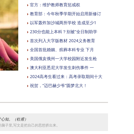
官方：维护教师教育惩戒权
教育部：今年秋季学期开始启用新修订
以军轰炸加沙城两所学校 造成至少1
230分也能上本科？别被“全日制助学
首次列入大字版教材 2024义务教育
全国首批婚姻、殡葬本科专业 下月
美国俄亥俄州一大学校园附近发生枪
澳大利亚悉尼大学发生刺伤事件 一
2024高考生看过来：高考录取期间十大
祝贺，“迈巴赫少爷”圆梦北大！
失寸心知。（杜甫）
脑子里,写文是把自己的思想挤出来。