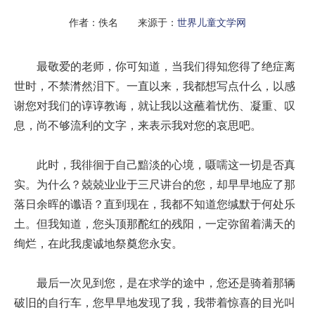
作者：佚名 来源于：
世界儿童文学网
最敬爱的老师，你可知道，当我们得知您得了绝症离
世时，不禁潸然泪下。一直以来，我都想写点什么，以感
谢您对我们的谆谆教诲，就让我以这蘸着忧伤、凝重、叹
息，尚不够流利的文字，来表示我对您的哀思吧。
此时，我徘徊于自己黯淡的心境，嗫嚅这一切是否真
实。为什么？兢兢业业于三尺讲台的您，却早早地应了那
落日余晖的谶语？直到现在，我都不知道您缄默于何处乐
土。但我知道，您头顶那酡红的残阳，一定弥留着满天的
绚烂，在此我虔诚地祭奠您永安。
最后一次见到您，是在求学的途中，您还是骑着那辆
破旧的自行车，您早早地发现了我，我带着惊喜的目光叫