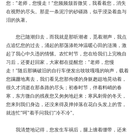
您："老师，您慢走！"您频频颔首微笑，我看着您，消失
在视野的尽头。那是一条泥泞的砂礓路，似乎浸染着血与
泪的执著。
您已随潮归去，而我就是那听潮者，觅着潮声，我点
点追忆您的过去，涌起的那荡涤乾坤温暖心田的涟漪，激
起了我心中久违的情愫。农忙时节，您在给我们上完晚自
习后，还要赶回家，大家都在提醒您："老师，您慢
走！"随后那辆破旧的自行车便发出吱吱嘎嘎的响声，载着
您蹒跚地离去，我们看见您那佝偻的身躯趔趄地晃动着，
很久才消逝在那条路的尽头；初春时节，伴着料峭的春
寒，东方微白的残夜您又匆匆地赶来；寒风刺骨的冬天，
您来到我们身边，还没来得及掸掉落在花白头发上的雪，
就连忙"呵"着手问我们"冷不冷"。
我清楚地记得，您发生车祸后，腿上缠着绷带，还来