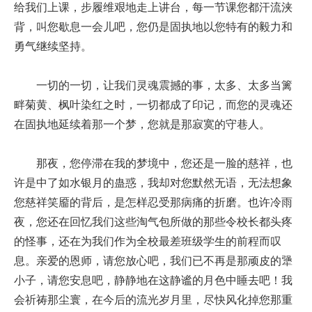
给我们上课，步履维艰地走上讲台，每一节课您都汗流浃
背，叫您歇息一会儿吧，您仍是固执地以您特有的毅力和
勇气继续坚持。
一切的一切，让我们灵魂震撼的事，太多、太多当篱
畔菊黄、枫叶染红之时，一切都成了印记，而您的灵魂还
在固执地延续着那一个梦，您就是那寂寞的守巷人。
那夜，您停滞在我的梦境中，您还是一脸的慈祥，也
许是中了如水银月的蛊惑，我却对您默然无语，无法想象
您慈祥笑靥的背后，是怎样忍受那病痛的折磨。也许冷雨
夜，您还在回忆我们这些淘气包所做的那些令校长都头疼
的怪事，还在为我们作为全校最差班级学生的前程而叹
息。亲爱的恩师，请您放心吧，我们已不再是那顽皮的犟
小子，请您安息吧，静静地在这静谧的月色中睡去吧！我
会祈祷那尘寰，在今后的流光岁月里，尽快风化掉您那重