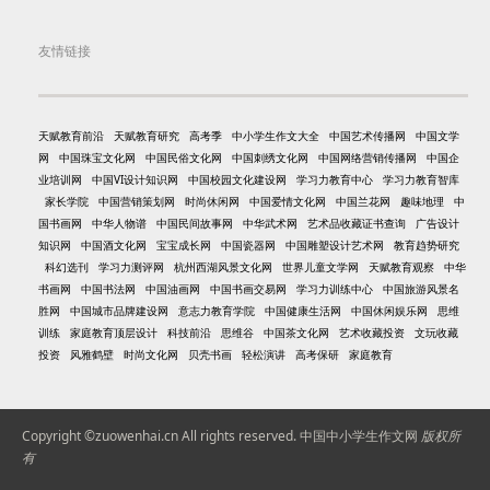
友情链接
天赋教育前沿
天赋教育研究
高考季
中小学生作文大全
中国艺术传播网
中国文学
网
中国珠宝文化网
中国民俗文化网
中国刺绣文化网
中国网络营销传播网
中国企
业培训网
中国VI设计知识网
中国校园文化建设网
学习力教育中心
学习力教育智库
家长学院
中国营销策划网
时尚休闲网
中国爱情文化网
中国兰花网
趣味地理
中
国书画网
中华人物谱
中国民间故事网
中华武术网
艺术品收藏证书查询
广告设计
知识网
中国酒文化网
宝宝成长网
中国瓷器网
中国雕塑设计艺术网
教育趋势研究
科幻选刊
学习力测评网
杭州西湖风景文化网
世界儿童文学网
天赋教育观察
中华
书画网
中国书法网
中国油画网
中国书画交易网
学习力训练中心
中国旅游风景名
胜网
中国城市品牌建设网
意志力教育学院
中国健康生活网
中国休闲娱乐网
思维
训练
家庭教育顶层设计
科技前沿
思维谷
中国茶文化网
艺术收藏投资
文玩收藏
投资
风雅鹤壁
时尚文化网
贝壳书画
轻松演讲
高考保研
家庭教育
Copyright ©zuowenhai.cn All rights reserved.
中国中小学生作文网
版权所
有