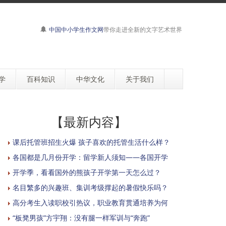
中国中小学生作文网
带你走进全新的文字艺术世界
学
百科知识
中华文化
关于我们
【最新内容】
课后托管班招生火爆 孩子喜欢的托管生活什么样？
各国都是几月份开学：留学新人须知——各国开学
开学季，看看国外的熊孩子开学第一天怎么过？
名目繁多的兴趣班、集训考级撑起的暑假快乐吗？
高分考生入读职校引热议，职业教育贯通培养为何
“板凳男孩”方宇翔：没有腿一样军训与“奔跑”