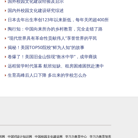
国外校园文化建设经验及启示
国内外校园文化建设研究综述
日本去年出生率创123年以来新低，每年关闭超400所
陶行知：中国向来所办的乡村教育，完全走错了路
“现代世界具有革命性贡献伟人”享誉世界的平民
揭秘！美国TOP50院校“鲜为人知”的故事
卷爆了！美国旧金山惊现“衡水中学”，成华裔孩
远程留学时代落幕 航班短缺、租房困难困扰赴澳中
生育高峰后人口下降 多出来的学校怎么办
训网
中国VI设计知识网
中国校园文化建设网
学习力教育中心
学习力教育智库