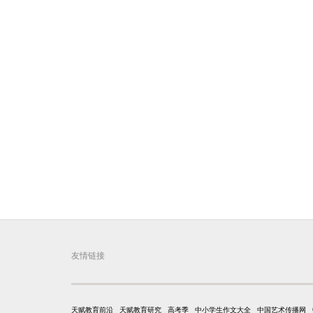
友情链接
天赋教育前沿
天赋教育研究
高考季
中小学生作文大全
中国艺术传播网