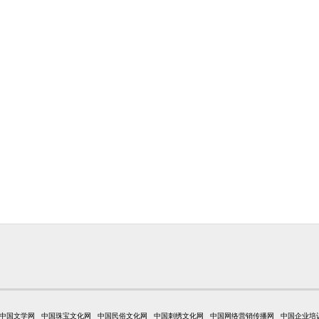
中国文学网
中国珠宝文化网
中国民俗文化网
中国刺绣文化网
中国网络营销传播网
中国企业培