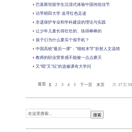
巴基斯坦留学生沉浸式体验中国传统佳节
访早稻田大学 追寻红色足迹
非遗保护专业和学科建设的理论与实践
让少年儿童长得壮壮的、练得棒棒的
孩子们为什么要买个假手机？
中国高校“最后一课”：“细枝末节”折射人文温情
教师的职业荣誉感不能被一点点磨灭
又“唱”又“玩”的选修课有大学问
首页
1
2
3
4
5
下一页
末页
共
17
页
33