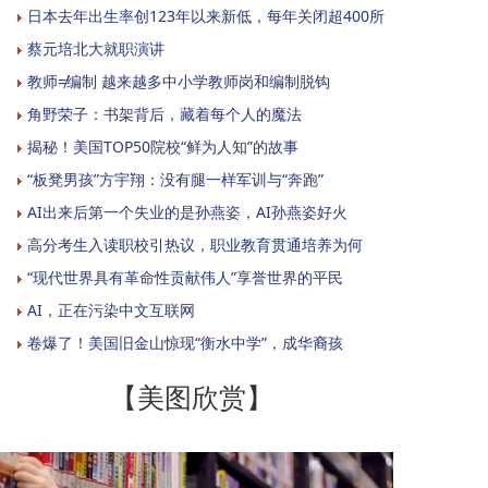
日本去年出生率创123年以来新低，每年关闭超400所
蔡元培北大就职演讲
教师≠编制 越来越多中小学教师岗和编制脱钩
角野荣子：书架背后，藏着每个人的魔法
揭秘！美国TOP50院校“鲜为人知”的故事
“板凳男孩”方宇翔：没有腿一样军训与“奔跑”
AI出来后第一个失业的是孙燕姿，AI孙燕姿好火
高分考生入读职校引热议，职业教育贯通培养为何
“现代世界具有革命性贡献伟人”享誉世界的平民
AI，正在污染中文互联网
卷爆了！美国旧金山惊现“衡水中学”，成华裔孩
【美图欣赏】