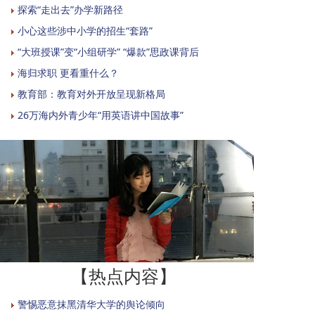
探索“走出去”办学新路径
小心这些涉中小学的招生“套路”
“大班授课”变“小组研学” “爆款”思政课背后
海归求职 更看重什么？
教育部：教育对外开放呈现新格局
26万海内外青少年“用英语讲中国故事”
【热点内容】
警惕恶意抹黑清华大学的舆论倾向