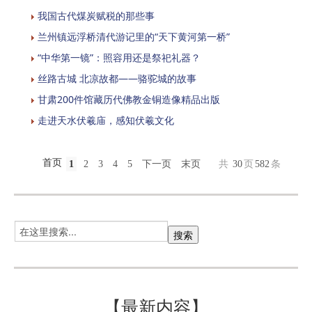
我国古代煤炭赋税的那些事
兰州镇远浮桥清代游记里的“天下黄河第一桥”
“中华第一镜”：照容用还是祭祀礼器？
丝路古城 北凉故都——骆驼城的故事
甘肃200件馆藏历代佛教金铜造像精品出版
走进天水伏羲庙，感知伏羲文化
首页
1
2
3
4
5
下一页
末页
共
30
页
582
条
【最新内容】