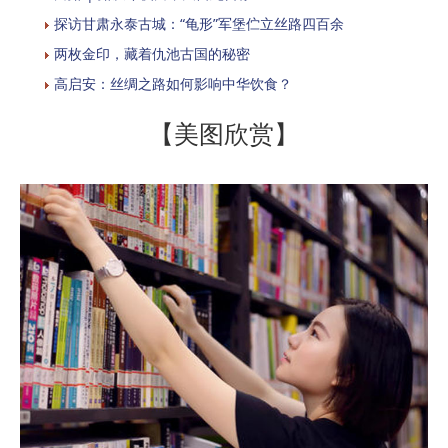
探访甘肃永泰古城：“龟形”军堡伫立丝路四百余
两枚金印，藏着仇池古国的秘密
高启安：丝绸之路如何影响中华饮食？
【美图欣赏】