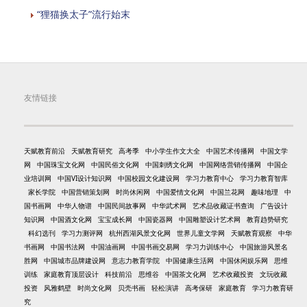
“狸猫换太子”流行始末
友情链接
天赋教育前沿
天赋教育研究
高考季
中小学生作文大全
中国艺术传播网
中国文学
网
中国珠宝文化网
中国民俗文化网
中国刺绣文化网
中国网络营销传播网
中国企
业培训网
中国VI设计知识网
中国校园文化建设网
学习力教育中心
学习力教育智库
家长学院
中国营销策划网
时尚休闲网
中国爱情文化网
中国兰花网
趣味地理
中
国书画网
中华人物谱
中国民间故事网
中华武术网
艺术品收藏证书查询
广告设计
知识网
中国酒文化网
宝宝成长网
中国瓷器网
中国雕塑设计艺术网
教育趋势研究
科幻选刊
学习力测评网
杭州西湖风景文化网
世界儿童文学网
天赋教育观察
中华
书画网
中国书法网
中国油画网
中国书画交易网
学习力训练中心
中国旅游风景名
胜网
中国城市品牌建设网
意志力教育学院
中国健康生活网
中国休闲娱乐网
思维
训练
家庭教育顶层设计
科技前沿
思维谷
中国茶文化网
艺术收藏投资
文玩收藏
投资
风雅鹤壁
时尚文化网
贝壳书画
轻松演讲
高考保研
家庭教育
学习力教育研
究