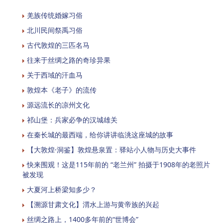
羌族传统婚嫁习俗
北川民间祭禹习俗
古代敦煌的三匹名马
往来于丝绸之路的奇珍异果
关于西域的汗血马
敦煌本《老子》的流传
源远流长的凉州文化
祁山堡：兵家必争的汉城雄关
在秦长城的最西端，给你讲讲临洮这座城的故事
【大敦煌·洞鉴】敦煌悬泉置：驿站小人物与历史大事件
快来围观！这是115年前的 “老兰州” 拍摄于1908年的老照片
被发现
大夏河上桥梁知多少？
【溯源甘肃文化】渭水上游与黄帝族的兴起
丝绸之路上，1400多年前的“世博会”