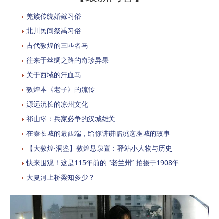
羌族传统婚嫁习俗
北川民间祭禹习俗
古代敦煌的三匹名马
往来于丝绸之路的奇珍异果
关于西域的汗血马
敦煌本《老子》的流传
源远流长的凉州文化
祁山堡：兵家必争的汉城雄关
在秦长城的最西端，给你讲讲临洮这座城的故事
【大敦煌·洞鉴】敦煌悬泉置：驿站小人物与历史
快来围观！这是115年前的 “老兰州” 拍摄于1908年
大夏河上桥梁知多少？