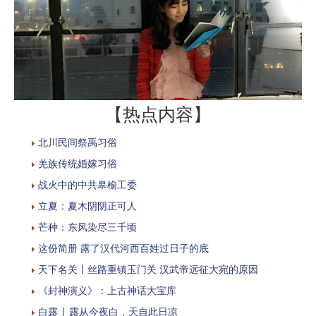
【热点内容】
北川民间祭禹习俗
羌族传统婚嫁习俗
战火中的中共皋榆工委
立夏：夏木阴阴正可人
芒种：东风染尽三千顷
这份简册 露了汉代河西百姓过日子的底
天下名关丨丝路重镇玉门关 汉武帝远征大宛的原因
《封神演义》：上古神话大宝库
白露 | 露从今夜白，天自此日凉