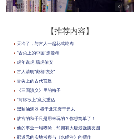
【推荐内容】
天冷了，与古人一起花式吃肉
“舌尖上的中国”溯源考
虎年说虎 瑞虎佑安
古人清明“戴柳防疫”
舌尖上的古代宫廷
《三国演义》里的梅子
“河豚欲上”意义重估
黑釉油滴器 盛于北宋衰于元末
故宫的秋千只是用来玩的？你想简单了！
他的事业一塌糊涂，却拥有大唐最强朋友圈
郦道元的实地考察与《水经注》的撰作