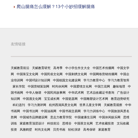
爬山腿痛怎么缓解？13个小妙招缓解腿痛
友情链接
天赋教育前沿
天赋教育研究
高考季
中小学生作文大全
中国艺术传播网
中国文学
网
中国珠宝文化网
中国民俗文化网
中国刺绣文化网
中国网络营销传播网
中国企
业培训网
中国VI设计知识网
中国校园文化建设网
学习力教育中心
学习力教育智库
家长学院
中国营销策划网
时尚休闲网
中国爱情文化网
中国兰花网
趣味地理
中
国书画网
中华人物谱
中国民间故事网
中华武术网
艺术品收藏证书查询
广告设计
知识网
中国酒文化网
宝宝成长网
中国瓷器网
中国雕塑设计艺术网
教育趋势研究
科幻选刊
学习力测评网
杭州西湖风景文化网
世界儿童文学网
天赋教育观察
中华
书画网
中国书法网
中国油画网
中国书画交易网
学习力训练中心
中国旅游风景名
胜网
中国城市品牌建设网
意志力教育学院
中国健康生活网
中国休闲娱乐网
思维
训练
家庭教育顶层设计
科技前沿
思维谷
中国茶文化网
艺术收藏投资
文玩收藏
投资
风雅鹤壁
时尚文化网
贝壳书画
轻松演讲
高考保研
家庭教育