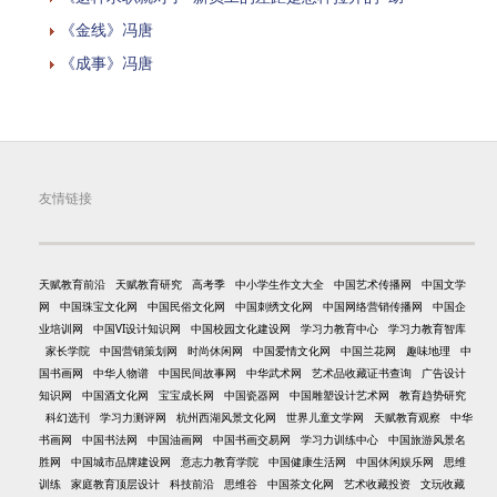
《金线》冯唐
《成事》冯唐
友情链接
天赋教育前沿
天赋教育研究
高考季
中小学生作文大全
中国艺术传播网
中国文学
网
中国珠宝文化网
中国民俗文化网
中国刺绣文化网
中国网络营销传播网
中国企
业培训网
中国VI设计知识网
中国校园文化建设网
学习力教育中心
学习力教育智库
家长学院
中国营销策划网
时尚休闲网
中国爱情文化网
中国兰花网
趣味地理
中
国书画网
中华人物谱
中国民间故事网
中华武术网
艺术品收藏证书查询
广告设计
知识网
中国酒文化网
宝宝成长网
中国瓷器网
中国雕塑设计艺术网
教育趋势研究
科幻选刊
学习力测评网
杭州西湖风景文化网
世界儿童文学网
天赋教育观察
中华
书画网
中国书法网
中国油画网
中国书画交易网
学习力训练中心
中国旅游风景名
胜网
中国城市品牌建设网
意志力教育学院
中国健康生活网
中国休闲娱乐网
思维
训练
家庭教育顶层设计
科技前沿
思维谷
中国茶文化网
艺术收藏投资
文玩收藏