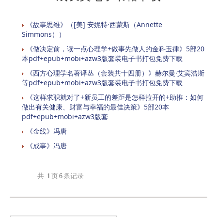
《故事思维》（[美] 安妮特·西蒙斯（Annette
Simmons））
《做决定前，读一点心理学+做事先做人的金科玉律》5部20
本pdf+epub+mobi+azw3版套装电子书打包免费下载
《西方心理学名著译丛（套装共十四册）》赫尔曼·艾宾浩斯
等pdf+epub+mobi+azw3版套装电子书打包免费下载
《这样求职就对了+新员工的差距是怎样拉开的+助推：如何
做出有关健康、财富与幸福的最佳决策》5部20本
pdf+epub+mobi+azw3版套
《金线》冯唐
《成事》冯唐
共
1
页
6
条记录