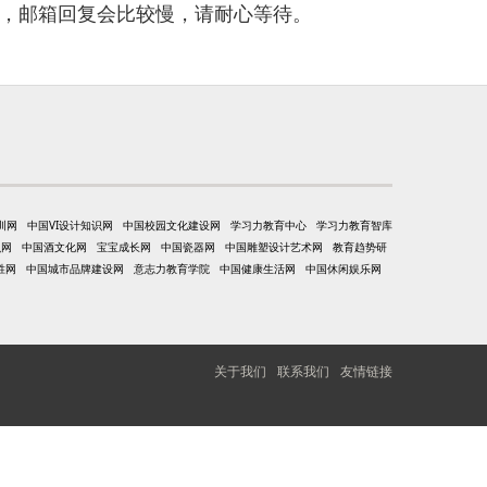
多，邮箱回复会比较慢，请耐心等待。
训网
中国VI设计知识网
中国校园文化建设网
学习力教育中心
学习力教育智库
识网
中国酒文化网
宝宝成长网
中国瓷器网
中国雕塑设计艺术网
教育趋势研
胜网
中国城市品牌建设网
意志力教育学院
中国健康生活网
中国休闲娱乐网
关于我们
联系我们
友情链接