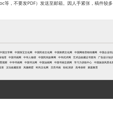
oc等，不要发PDF）发送至邮箱。因人手紧张，稿件较
中国文学网
中国珠宝文化网
中国民俗文化网
中国刺绣文化网
中国网络营销传播网
中国企业培
味地理
中国书画网
中华人物谱
中国民间故事网
中华武术网
艺术品收藏证书查询
广告设计知
育观察
中华书画网
中国书法网
中国油画网
中国书画交易网
学习力训练中心
中国旅游风景名
投资
文玩收藏投资
风雅鹤壁
时尚文化网
贝壳书画
轻松演讲
高考保研
家庭教育
网