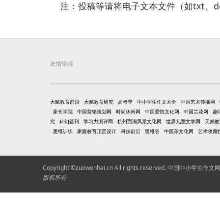
注：投稿等请将电子文本文件（如txt、d
友情链接
天赋教育前沿
天赋教育研究
高考季
中小学生作文大全
中国艺术传播网
家长学院
中国营销策划网
时尚休闲网
中国爱情文化网
中国兰花网
趣
究
科幻选刊
学习力测评网
杭州西湖风景文化网
世界儿童文学网
天赋教
思维训练
家庭教育顶层设计
科技前沿
思维谷
中国茶文化网
艺术收藏
Copyright ©zuowenhai.cn All rights reserved.
中国中小学生作文
版权所有