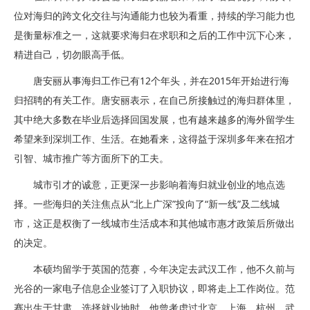
位对海归的跨文化交往与沟通能力也较为看重，持续的学习能力也
是衡量标准之一，这就要求海归在求职和之后的工作中沉下心来，
精进自己，切勿眼高手低。
唐安丽从事海归工作已有12个年头，并在2015年开始进行海
归招聘的有关工作。唐安丽表示，在自己所接触过的海归群体里，
其中绝大多数在毕业后选择回国发展，也有越来越多的海外留学生
希望来到深圳工作、生活。在她看来，这得益于深圳多年来在招才
引智、城市推广等方面所下的工夫。
城市引才的诚意，正更深一步影响着海归就业创业的地点选
择。一些海归的关注焦点从“北上广深”投向了“新一线”及二线城
市，这正是权衡了一线城市生活成本和其他城市惠才政策后所做出
的决定。
本硕均留学于英国的范赛，今年决定去武汉工作，他不久前与
光谷的一家电子信息企业签订了入职协议，即将走上工作岗位。范
赛出生于甘肃，选择就业地时，他曾考虑过北京、上海、杭州、武