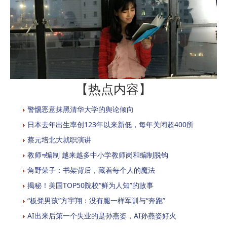
【热点内容】
警惕恶意抹黑清华大学的舆论倾向
日本去年出生率创123年以来新低，每年关闭超400所
蔡元培北大就职演讲
教师≠编制 越来越多中小学教师岗和编制脱钩
角野荣子：书架背后，藏着每个人的魔法
揭秘！美国TOP50院校“鲜为人知”的故事
“板凳男孩”方宇翔：没有腿一样军训与“奔跑”
AI出来后第一个失业的是孙燕姿，AI孙燕姿好火