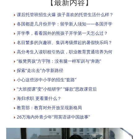
【最新内容】
课后托管班招生火爆 孩子喜欢的托管生活什么样？
各国都是几月份开学：留学新人须知——各国开学
开学季，看看国外的熊孩子开学第一天怎么过？
名目繁多的兴趣班、集训考级撑起的暑假快乐吗？
高分考生入读职校引热议，职业教育贯通培养为何
“板凳男孩”方宇翔：没有腿一样军训与“奔跑”
探索“走出去”办学新路径
小心这些涉中小学的招生“套路”
“大班授课”变“小组研学” “爆款”思政课背后
海归求职 更看重什么？
教育部：教育对外开放呈现新格局
26万海内外青少年“用英语讲中国故事”