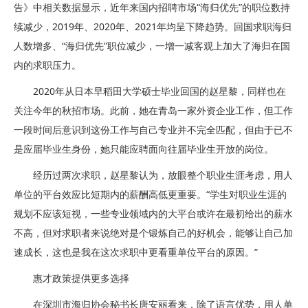
告》中相关数据显示，近年来国内招聘市场“海归优先”的职位数持
续减少，2019年、2020年、2021年均呈下降趋势。回国求职海归
人数增多、“海归优先”职位减少，一增一减客观上加大了海归在国
内的求职压力。
2020年从日本早稻田大学硕士毕业回国的赵星黎，同样也在
关注今年的秋招市场。此前，她在青岛一家外资企业工作，但工作
一段时间后意识到这份工作与自己专业并不完全匹配，但由于已不
是应届毕业生身份，她只能应聘面向往届毕业生开放的岗位。
经历过两次求职，赵星黎认为，放眼整个职业生涯考虑，用人
单位的平台效应比短期内的薪酬高低更重要。“学生对职业生涯的
规划不应该短视，一些专业领域内的大平台或许在最初给出的薪水
不高，但对求职者来说绝对是个锻炼自己的好机会，能够让自己加
速成长，这也是我在这次求职中更看重单位平台的原因。”
惠才政策提供更多选择
在深圳市海归协会秘书长唐安丽看来，除了语言优势，用人单