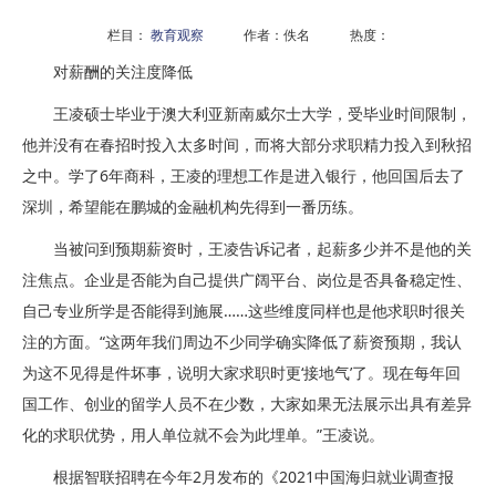
栏目：
教育观察
作者：佚名 热度：
对薪酬的关注度降低
王凌硕士毕业于澳大利亚新南威尔士大学，受毕业时间限制，
他并没有在春招时投入太多时间，而将大部分求职精力投入到秋招
之中。学了6年商科，王凌的理想工作是进入银行，他回国后去了
深圳，希望能在鹏城的金融机构先得到一番历练。
当被问到预期薪资时，王凌告诉记者，起薪多少并不是他的关
注焦点。企业是否能为自己提供广阔平台、岗位是否具备稳定性、
自己专业所学是否能得到施展……这些维度同样也是他求职时很关
注的方面。“这两年我们周边不少同学确实降低了薪资预期，我认
为这不见得是件坏事，说明大家求职时更‘接地气’了。现在每年回
国工作、创业的留学人员不在少数，大家如果无法展示出具有差异
化的求职优势，用人单位就不会为此埋单。”王凌说。
根据智联招聘在今年2月发布的《2021中国海归就业调查报