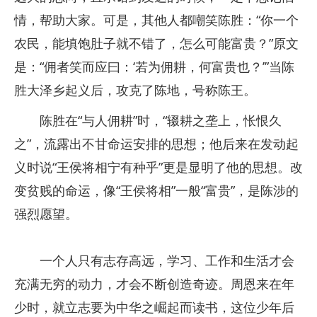
情，帮助大家。可是，其他人都嘲笑陈胜：“你一个
农民，能填饱肚子就不错了，怎么可能富贵？”原文
是：“佣者笑而应曰：‘若为佣耕，何富贵也？’”当陈
胜大泽乡起义后，攻克了陈地，号称陈王。
陈胜在“与人佣耕”时，“辍耕之垄上，怅恨久
之”，流露出不甘命运安排的思想；他后来在发动起
义时说“王侯将相宁有种乎”更是显明了他的思想。改
变贫贱的命运，像“王侯将相”一般“富贵”，是陈涉的
强烈愿望。
一个人只有志存高远，学习、工作和生活才会
充满无穷的动力，才会不断创造奇迹。周恩来在年
少时，就立志要为中华之崛起而读书，这位少年后