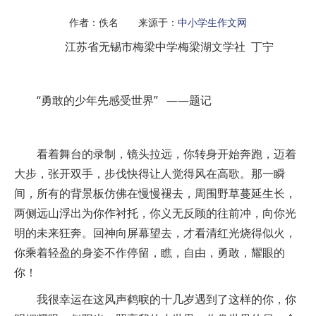
作者：佚名 来源于：
中小学生作文网
江苏省无锡市梅梁中学梅梁湖文学社 丁宁
“勇敢的少年先感受世界” ——题记
看着舞台的录制，镜头拉远，你转身开始奔跑，迈着
大步，张开双手，步伐快得让人觉得风在高歌。那一瞬
间，所有的背景板仿佛在慢慢褪去，周围野草蔓延生长，
两侧远山浮出为你作衬托，你义无反顾的往前冲，向你光
明的未来狂奔。回神向屏幕望去，才看清红光烧得似火，
你乘着轻盈的身姿不作停留，瞧，自由，勇敢，耀眼的
你！
我很幸运在这风声鹤唳的十几岁遇到了这样的你，你