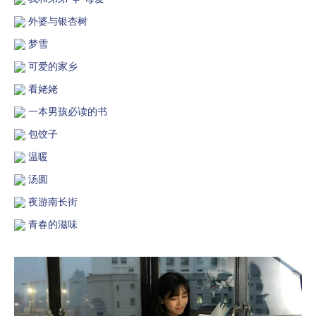
外婆与银杏树
梦雪
可爱的家乡
看姥姥
一本男孩必读的书
包饺子
温暖
汤圆
夜游南长街
青春的滋味