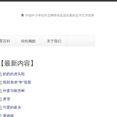
中国中小学生作文网带你走进全新的文字艺术世界
育百科
轻松幽默
关于我们
【最新内容】
奶奶的虎头鞋
我和弟弟“争”母爱
外婆与银杏树
梦雪
可爱的家乡
看姥姥