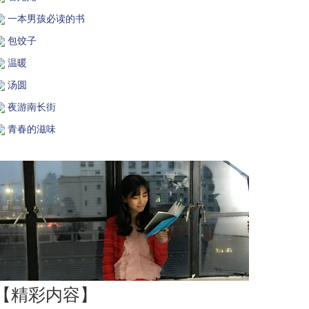
一本男孩必读的书
包饺子
温暖
汤圆
夜游南长街
青春的滋味
【精彩内容】