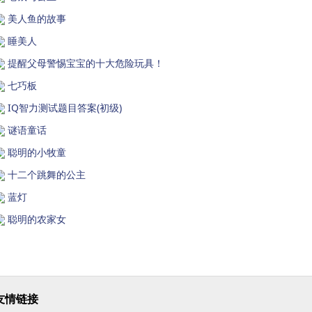
美人鱼的故事
睡美人
提醒父母警惕宝宝的十大危险玩具！
七巧板
IQ智力测试题目答案(初级)
谜语童话
聪明的小牧童
十二个跳舞的公主
蓝灯
聪明的农家女
友情链接