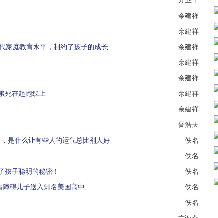
余建祥
余建祥
现代家庭教育水平，制约了孩子的成长
余建祥
余建祥
余建祥
累死在起跑线上
余建祥
余建祥
晋浩天
运的人，是什么让有些人的运气总比别人好
佚名
佚名
了孩子聪明的秘密！
佚名
写障碍儿子送入知名美国高中
佚名
佚名
方海燕