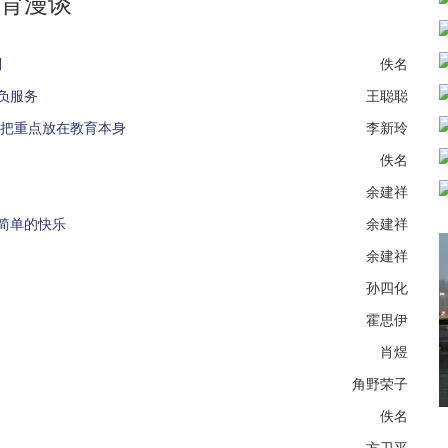
育漫谈
列
佚名
负服务
王聪聪
要把重点放在教育本身
李新玲
佚名
余建祥
简单的快乐
余建祥
余建祥
孙四化
霍思伊
肖煜
角野荣子
佚名
方卫平