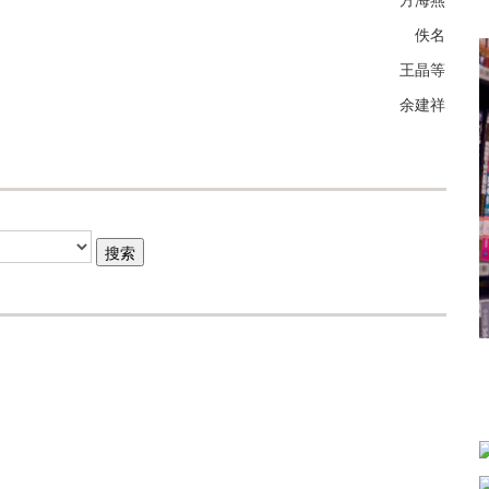
佚名
王晶等
余建祥