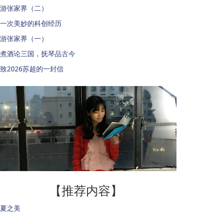
游张家界（二）
一次美妙的科创经历
游张家界（一）
煮酒论三国，抚琴品古今
致2026苏超的一封信
【推荐内容】
夏之美