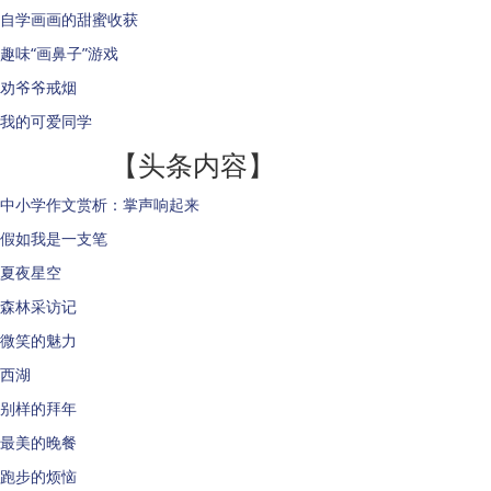
自学画画的甜蜜收获
趣味“画鼻子”游戏
劝爷爷戒烟
我的可爱同学
【头条内容】
中小学作文赏析：掌声响起来
假如我是一支笔
夏夜星空
森林采访记
微笑的魅力
西湖
别样的拜年
最美的晚餐
跑步的烦恼