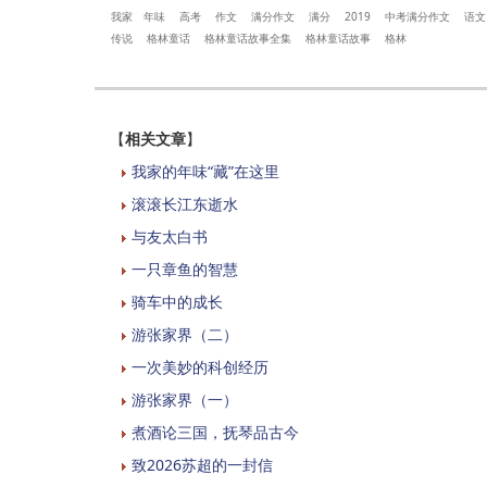
我家
年味
高考
作文
满分作文
满分
2019
中考满分作文
语文
传说
格林童话
格林童话故事全集
格林童话故事
格林
【
相关文章
】
我家的年味“藏”在这里
滚滚长江东逝水
与友太白书
一只章鱼的智慧
骑车中的成长
游张家界（二）
一次美妙的科创经历
游张家界（一）
煮酒论三国，抚琴品古今
致2026苏超的一封信