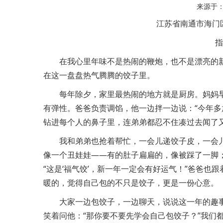
来源于
江苏省南通市海门
指
在我心里年味不是热闹的鞭炮，也不是漂亮的
在这一盘盘热气腾腾的饺子里。
每年除夕，家里最热闹的地方就是厨房。妈妈
有弹性。爸爸负责调馅，他一边拌一边说：“今年多
钻进每个人的鼻子里，连弟弟都忍不住凑过去闻了
我和弟弟也抢着帮忙，一会儿递饺子皮，一会
像一个丑娃娃——有的肚子扁扁的，像被踩了一脚
“这是‘福气饺’，新一年一定会有好运气！”爸爸也跟
暖的，觉得自己包的不只是饺子，更是一份心意。
大家一边包饺子，一边聊天，说说这一年的趣事
笑着问他：“那你要不要先学会自己包饺子？”我们