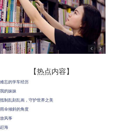
【热点内容】
难忘的学车经历
我的妹妹
抵制乱刻乱画，守护世界之美
雨伞倾斜的角度
放风筝
赶海