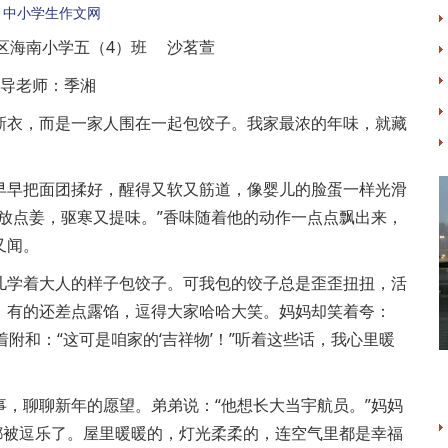
：
中小学生作文网
区海南小学五（4）班 沙茗萱
导老师：季湘
新衣，而是一家人围在一起包饺子。我家最浓的年味，就藏
早早把面团揉好，醒得又软又筋道，像婴儿的脸蛋一样光滑
放点姜，驱寒又提味。”香味随着他的动作一点点飘出来，
又闻。
儿学着大人的样子包饺子。可我包的饺子总是歪歪扭扭，活
；有的还差点露馅，逗得大家哈哈大笑。妈妈却笑着夸：
着附和：“这可是咱家的‘吉祥物’！”听着这些话，我心里暖
，聊聊新年的愿望。弟弟说：“他想长大当宇航员。”妈妈
都被逗乐了。屋里暖暖的，灯光柔柔的，连空气里都是幸福