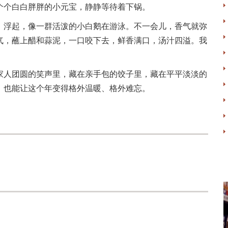
个个白白胖胖的小元宝，静静等待着下锅。
、浮起，像一群活泼的小白鹅在游泳。不一会儿，香气就弥
气，蘸上醋和蒜泥，一口咬下去，鲜香满口，汤汁四溢。我
家人团圆的笑声里，藏在亲手包的饺子里，藏在平平淡淡的
，也能让这个年变得格外温暖、格外难忘。