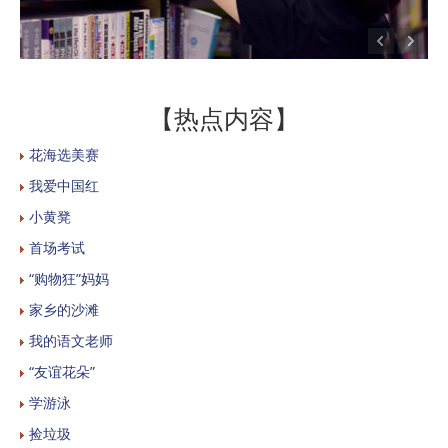
【热点内容】
花海选美赛
我爱中国红
小黄凳
首场考试
“购物狂”妈妈
家乡的沙滩
我的语文老师
“友谊花朵”
学游泳
捡垃圾