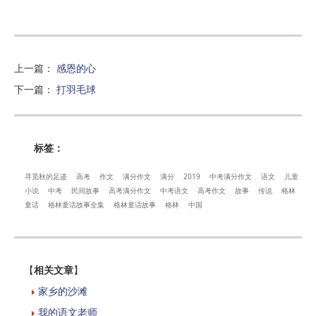
上一篇
：
感恩的心
下一篇
：
打羽毛球
标签：
寻觅秋的足迹
高考
作文
满分作文
满分
2019
中考满分作文
语文
儿童
小说
中考
民间故事
高考满分作文
中考语文
高考作文
故事
传说
格林
童话
格林童话故事全集
格林童话故事
格林
中国
【
相关文章
】
家乡的沙滩
我的语文老师