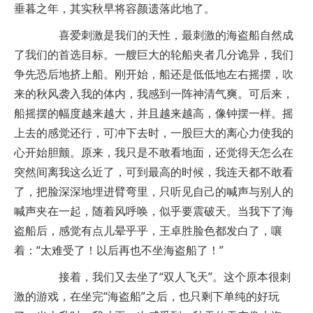
垂暮之年，其实秋早将容颜遗落此地了。
喜爱刺激是我们的天性，最刺激的海盗船自然成
了我们的首选目标。一艘巨大的轮船夹者几分诡异，我们
争先恐后地挤上船。刚开始，船还是低低地左右摇摆，吹
来的秋风袭入我的体内，我感到一阵神清气爽。可后来，
船摇摆的幅度越来越大，并且越来越高，像钟摆一样。摇
上去的感觉还行，可冲下去时，一股巨大的离心力使我的
心开始胆颤。原来，我只是不敢看地面，还觉得天怎么在
突然间离我这么近了，可到最高的时候，我连天都不敢看
了，把脸深深地埋进臂弯里，只听见自己的喊声与别人的
喊声夹在一起，随着风呼唤，似乎要震破天。当我下了海
盗船后，感觉有点儿晕乎乎，王卓胜脸色都发白了，嚷
着：“太难受了！以后再也不坐海盗船了！”
接着，我们又去坐了“双人飞天”。这个原本很刺
激的游戏，在坐完“海盗船”之后，也只剩下单纯的好玩