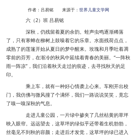
作者：吕易铭 来源于：
世界儿童文学网
六（2）班 吕易铭
深秋，仍残留着夏的余韵。蛙声虫鸣逐渐稀落
了，只有寒蝉在柳树上鼓噪着它的乐章。水面残荷点点，
成熟了的莲篷开始从夏日的梦中醒来。玫瑰和月季吐着凋
零前的芬芳，在渐冷的秋风中延续着青春的美丽。“一阵秋
雨一阵凉”，我们沿着秋天走过的痕迹，去寻找秋天的足
印。
乘上车，就有一种好心情袭上心来。车刚开出校
门，我仿佛与微风撞了个满怀，我们一路说说笑笑，竟忘
了嗅一嗅深秋的气息。
走进儿童公园，一片绿中掺夹了几丝枯黄的草坪
映入眼帘。远远望去，这草坪的绿似乎还带着生机勃勃，
丝毫见不到秋的容颜；走进后才发觉，这草坪的绿已进入