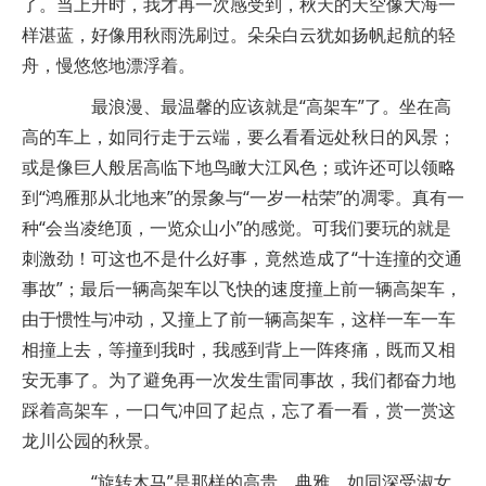
了。当上升时，我才再一次感受到，秋天的天空像大海一
样湛蓝，好像用秋雨洗刷过。朵朵白云犹如扬帆起航的轻
舟，慢悠悠地漂浮着。
最浪漫、最温馨的应该就是“高架车”了。坐在高
高的车上，如同行走于云端，要么看看远处秋日的风景；
或是像巨人般居高临下地鸟瞰大江风色；或许还可以领略
到“鸿雁那从北地来”的景象与“一岁一枯荣”的凋零。真有一
种“会当凌绝顶，一览众山小”的感觉。可我们要玩的就是
刺激劲！可这也不是什么好事，竟然造成了“十连撞的交通
事故”；最后一辆高架车以飞快的速度撞上前一辆高架车，
由于惯性与冲动，又撞上了前一辆高架车，这样一车一车
相撞上去，等撞到我时，我感到背上一阵疼痛，既而又相
安无事了。为了避免再一次发生雷同事故，我们都奋力地
踩着高架车，一口气冲回了起点，忘了看一看，赏一赏这
龙川公园的秋景。
“旋转木马”是那样的高贵、典雅，如同深受淑女