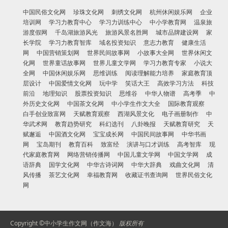
中国民俗文化网
珍珠文化网
刺绣文化网
杭州休闲娱乐网
企业
培训网
学习力教育中心
学习力训练中心
中小学教育网
温泉旅
游度假网
千岛湖旅游风光
旅游风景名胜网
城市品牌建设网
家
长学院
学习力教育智库
域名投资知识
意志力教育
健康生活
网
中国营销策划网
世界民间故事网
小故事大全网
世界休闲文
化网
世界童话故事网
世界儿童文学网
学习力教育专家
小说大
全网
中国休闲娱乐网
思维训练
阅读理解能力培养
家庭教育顶
层设计
中国爱情文化网
玩中学
笑话大王
高效学习方法
科技
前沿
地理知识
股票投资知识
思维谷
中华人物谱
高考季
中
外历史文化网
中国茶文化网
中小学生作文大全
国际教育观察
白手创业致富网
天赋教育观察
西湖风景文化
电子画册制作
中
华武术网
教育趋势研究
科幻选刊
八卦晚报
天赋教育研究
天
赋邂逅
中国酒文化网
宝宝成长网
中国民间故事网
中华书画
网
宝岛期刊
教育百科
致富经
演讲与口才训练
高考智库
现
代家庭教育网
网络营销传播网
中国儿童文学网
中国文学网
成
语辞典
国学文化网
中华古诗词网
中华大辞典
戏曲文化网
清
风传播
茶艺文化网
幸福教育网
收藏证书查询网
世界民俗文化
网
Copyright ©
中小学生作文网（作文海）
版权所有